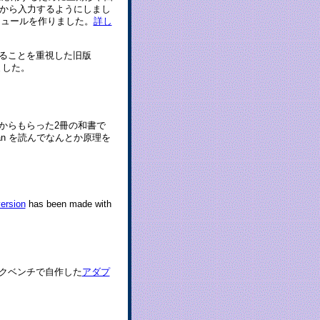
ァイルから入力するようにしまし
いうモジュールを作りました。
詳し
一助たることを重視した旧版
じました。
からもらった2冊の和書で
rgan を読んでなんとか原理を
ersion
has been made with
クベンチで自作した
アダプ