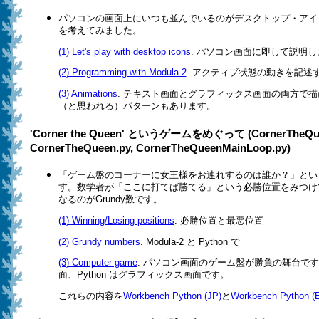
パソコンの画面上にいつも並んでいるのがデスクトップ・アイ
を考えてみました。
(1) Let's play with desktop icons
. パソコン画面に即して説明し
(2) Programming with Modula-2
. アクティブ状態の動きを記述
(3) Animations
. テキスト画面とグラフィックス画面の両方で
（と思われる）パターンもあります。
'Corner the Queen' というゲームをめぐって (CornerTheQueen
CornerTheQueen.py, CornerTheQueenMainLoop.py)
「ゲーム盤のコーナーに女王様をお連れするのは誰か？」とい
す。数学者が「ここに打てば勝てる」という必勝位置をみつけ
なるのがGrundy数です。
(1) Winning/Losing positions
. 必勝位置と最悪位置
(2) Grundy numbers
. Modula-2 と Python で
(3) Computer game
. パソコン画面のゲーム盤が勝負の舞台です。M
面、Python はグラフィックス画面です。
これらの内容を
Workbench Python (JP)
と
Workbench Python (