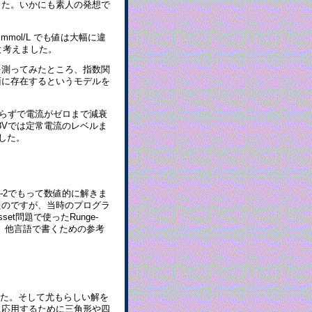
した。いかにも素人の発想で
 mmol/L でも値は大幅に違
と考えました。
流を測ってみたところ、指数関
面に存在するというモデルを
秒足らずで電流がゼロまで減衰
.8Vでは定常電流のレベルま
でした。
ula-2でもって数値的に解きま
たのですが、当時のプログラ
set問題で使ったRunge-
。 他言語で書くための参考
ました。そして尤もらしい解を
に応用するために三角形や四