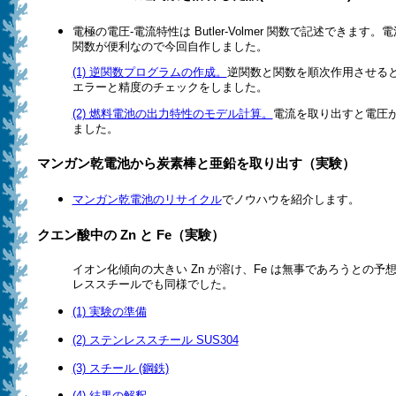
電極の電圧-電流特性は Butler-Volmer 関数で記述できま
関数が便利なので今回自作しました。
(1) 逆関数プログラムの作成。
逆関数と関数を順次作用させる
エラーと精度のチェックをしました。
(2) 燃料電池の出力特性のモデル計算。
電流を取り出すと電圧
ました。
マンガン乾電池から炭素棒と亜鉛を取り出す（実験）
マンガン乾電池のリサイクル
でノウハウを紹介します。
クエン酸中の Zn と Fe（実験）
イオン化傾向の大きい Zn が溶け、Fe は無事であろうとの
レススチールでも同様でした。
(1) 実験の準備
(2) ステンレススチール SUS304
(3) スチール (鋼鉄)