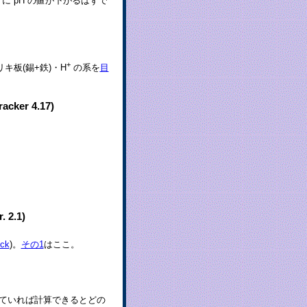
に pH の値が下がるはずで
+
キ板(錫+鉄)・H
の系を
目
r 4.17)
2.1)
ick
)。
その1
はここ。
ていれば計算できるとどの