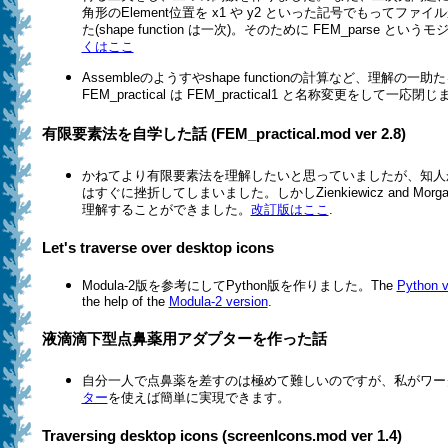
角形のElement位置を x1 や y2 といった記号でもってフ
た(shape function は一次)。そのために FEM_parse と
くはここ
Assembleのようすやshape functionの計算など、理解の
FEM_practical は FEM_practical1 と名称変更をして一応閉
有限要素法を自学した話 (FEM_practical.mod ver 2.8)
かねてより有限要素法を理解したいと思っていましたが、知人
はすぐに挫折してしまいました。しかしZienkiewicz and Mo
理解することができました。
改訂版はここ
.
Let's traverse over desktop icons
Modula-2版を参考にしてPython版を作りました。The
Python v
the help of the
Modula-2 version
.
液滴滴下型点鼻薬用アダプターを作った話
自分一人で点鼻薬を差すのは極めて難しいのですが、私がワー
ター
を使えば簡単に実現できます。
Traversing desktop icons (screenIcons.mod ver 1.4)