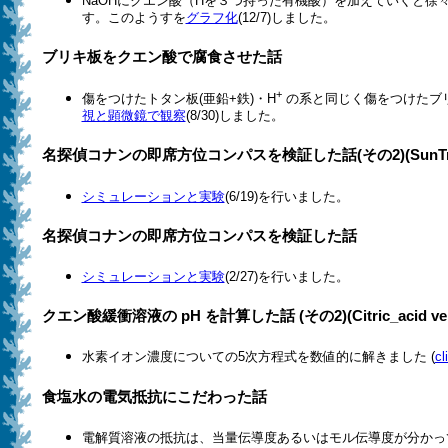
NaOHにクエン酸（Hを３つ持った有機酸）を加えていくと徐々
す。このようすを
グラフ化
(12/7)しました。
ブリキ板をクエン酸で腐食させた話
+
傷をつけたトタン板(亜鉛+鉄)・H
の系と同じく傷をつけたブリ
視と顕微鏡で観察
(8/30)しました。
名探偵コナンの即席方位コンパスを検証した話(その2)(SunTracke
シミュレーションと実験
(6/19)を行いました。
名探偵コナンの即席方位コンパスを検証した話
シミュレーションと実験
(2/27)を行いました。
クエン酸緩衝溶液の pH を計算した話 (その2)(Citric_acid ver. 
水素イオン濃度についての5次方程式を数値的に解きました (
cl
食塩水の電気抵抗にこだわった話
電解質溶液の抵抗は、当量伝導度あるいはモル伝導度が分かっ