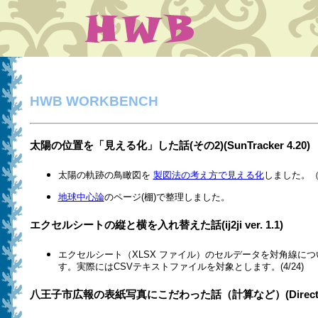
HWB WORKBENCH
太陽の位置を「見える化」した話(その2)(SunTracker 4.20)
太陽の軌跡の鳥瞰図を
製図法の考え方で見える化
しました。（6
地球中心論
のページ(棚)で整理しました。
エクセルシートの縦と横を入れ替えた話(ij2ji ver. 1.1)
エクセルシート（XLSX ファイル）のセルデータを対角線に
す。実際にはCSVテキストファイルを対象とします。(4/24)
八王子市広報の表紙写真にこだわった話（計算など）(Directn_Fuji