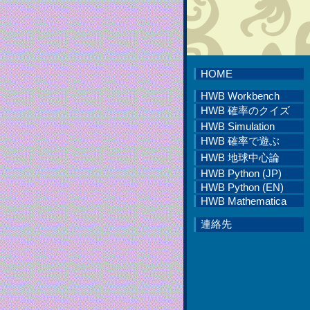
HWB
HOME
HWB Workbench
HWB 確率のクイズ
HWB Simulation
HWB 確率で遊ぶ
HWB 地球中心論
HWB Python (JP)
HWB Python (EN)
HWB Mathematica
連絡先