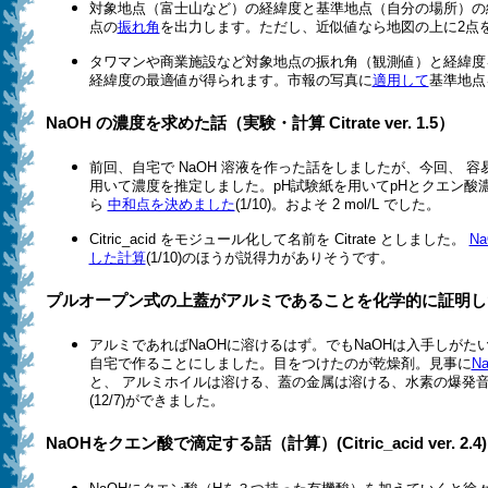
対象地点（富士山など）の経緯度と基準地点（自分の場所）の
点の
振れ角
を出力します。ただし、近似値なら地図の上に2点
タワマンや商業施設など対象地点の振れ角（観測値）と経緯度
経緯度の最適値が得られます。市報の写真に
適用して
基準地点を
NaOH の濃度を求めた話（実験・計算 Citrate ver. 1.5）
前回、自宅で NaOH 溶液を作った話をしましたが、今回、 
用いて濃度を推定しました。pH試験紙を用いてpHとクエン酸
ら
中和点を決めました
(1/10)。およそ 2 mol/L でした。
Citric_acid をモジュール化して名前を Citrate としました。
N
した計算
(1/10)のほうが説得力がありそうです。
プルオープン式の上蓋がアルミであることを化学的に証明し
アルミであればNaOHに溶けるはず。でもNaOHは入手しがた
自宅で作ることにしました。目をつけたのが乾燥剤。見事に
N
と、 アルミホイルは溶ける、蓋の金属は溶ける、水素の爆発音
(12/7)ができました。
NaOHをクエン酸で滴定する話（計算）(Citric_acid ver. 2.4)