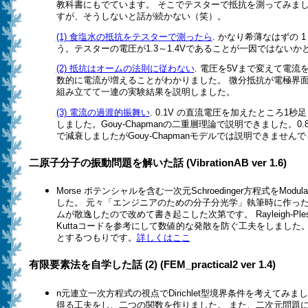
教科書にもでています。 そこでテスターで抵抗を測ってみま
すが、そうしないと話が続かない（笑）。
(1) 食塩水の抵抗をテスターで測ったら
. かなり希薄なはずの 1
う。テスターの電圧が1.3～1.4Vであることが一因ではないか
(2) 抵抗はオームの法則に従わない
. 電圧を5Vまで変えて電
数的に電流が増えることがわかりました。
微分抵抗が電極界
組み立てて一連の実験結果を説明しました。
(3) 電流の過渡的振舞い
. 0.1V の直流電圧を加えたところ1
しました。Gouy-Chapmanの二重層理論で説明できました。0
で減衰しましたがGouy-Chapmanモデルでは説明できません
二原子分子の振動問題を解いた話 (VibrationAB ver 1.6)
Morse ポテンシャルを含む一次元Schroedinger方程式をMod
した。 元々「エンジニアのための分子分光学」執筆時に作っ
ムが散逸したので改めて書き起こした次第です。 Rayleigh-Ples
Kuttaコードを参考にして数値的な発散を防ぐ工夫をしました
とするつもりです。
詳しくはここ
有限要素法を自学した話 (2) (FEM_practical2 ver 1.4)
n元連立一次方程式の視点でDirichlet型境界条件を考えてみ
得る工夫をし、二つの関数を作りました。 また、二次元問題