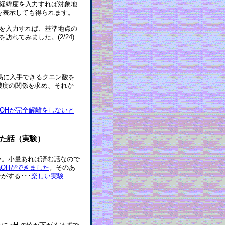
経緯度を入力すれば対象地
を表示しても得られます。
を入力すれば、基準地点の
訪れてみました。(2/24)
容易に入手できるクエン酸を
濃度の関係を求め、それか
aOHが完全解離をしないと
た話（実験）
い。小量あれば済む話なので
aOHができました
。そのあ
がする･･･
楽しい実験