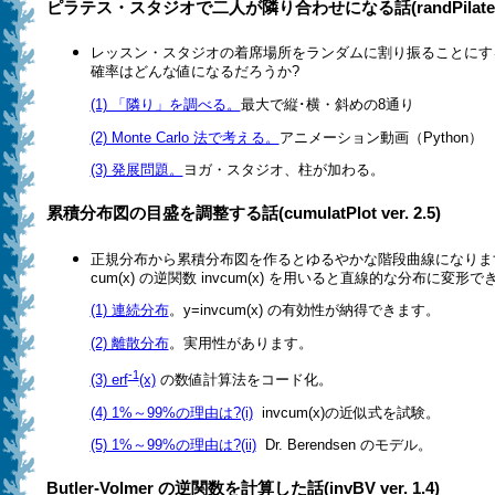
ピラテス・スタジオで二人が隣り合わせになる話(randPilates ve
レッスン・スタジオの着席場所をランダムに割り振ることにす
確率はどんな値になるだろうか?
(1) 「隣り」を調べる。
最大で縦･横・斜めの8通り
(2) Monte Carlo 法で考える。
アニメーション動画（Python）
(3) 発展問題。
ヨガ・スタジオ、柱が加わる。
累積分布図の目盛を調整する話(cumulatPlot ver. 2.5)
正規分布から累積分布図を作るとゆるやかな階段曲線になりま
cum(x) の逆関数 invcum(x) を用いると直線的な分布に変形
(1) 連続分布
。y=invcum(x) の有効性が納得できます。
(2) 離散分布
。実用性があります。
-1
(3) erf
(x)
の数値計算法をコード化。
(4) 1%～99%の理由は?(i)
invcum(x)の近似式を試験。
(5) 1%～99%の理由は?(ii)
Dr. Berendsen のモデル。
Butler-Volmer の逆関数を計算した話(invBV ver. 1.4)